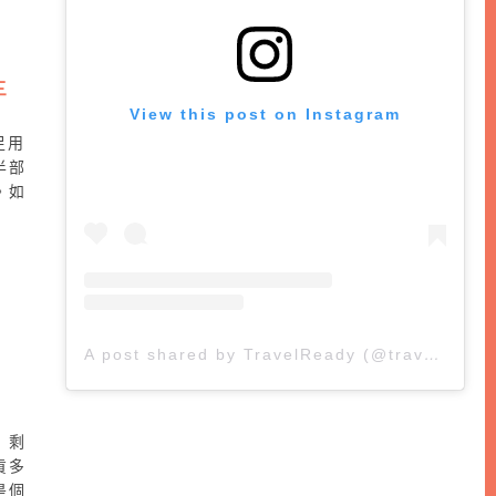
三
View this post on Instagram
足用
半部
。如
A post shared by TravelReady (@travelreadyhongkong)
，剩
貢多
是個