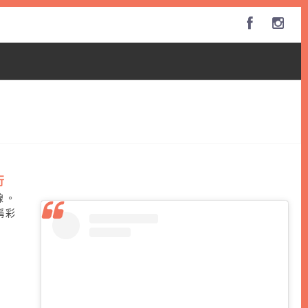
行
線。
稱彩
。