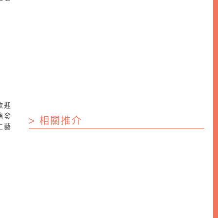
歡迎
璃發
> 相關推介
工藝