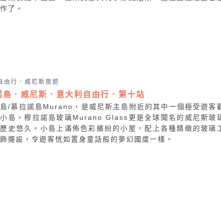
作了。
自由行．威尼斯旅遊
諾島．威尼斯．意大利自由行．第十站
島/慕拉諾島Murano，是威尼斯主島附近的其中一個極受遊客
小島。穆拉諾島玻璃Murano Glass更是全球聞名的威尼斯玻
，歷史悠久。小島上滿佈色彩繽紛的小屋，配上各種精緻的玻璃
飾擺設，令遊客恍如置身童話般的夢幻國度一樣。