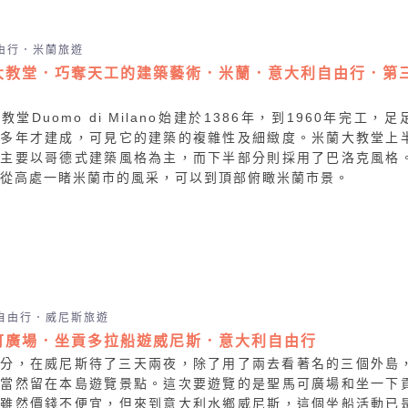
由行．米蘭旅遊
大教堂．巧奪天工的建築藝術．米蘭．意大利自由行．第
教堂Duomo di Milano始建於1386年，到1960年完工，足
百多年才建成，可見它的建築的複雜性及細緻度。米蘭大教堂上
塔主要以哥德式建築風格為主，而下半部分則採用了巴洛克風格
從高處一睹米蘭市的風采，可以到頂部俯瞰米蘭市景。
自由行．威尼斯旅遊
可廣場．坐貢多拉船遊威尼斯．意大利自由行
時分，在威尼斯待了三天兩夜，除了用了兩去看著名的三個外島
天當然留在本島遊覽景點。這次要遊覽的是聖馬可廣場和坐一下
，雖然價錢不便宜，但來到意大利水鄉威尼斯，這個坐船活動已