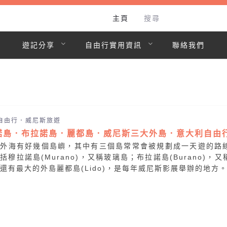
主頁
搜尋
遊記分享
自由行實用資訊
聯絡我們
自由行．威尼斯旅遊
諾島．布拉諾島．麗都島．威尼斯三大外島．意大利自由
斯外海有好幾個島嶼，其中有三個島常常會被規劃成一天遊的路
括穆拉諾島(Murano)，又稱玻璃島；布拉諾島(Burano)，又
還有最大的外島麗都島(Lido)，是每年威尼斯影展舉辦的地方