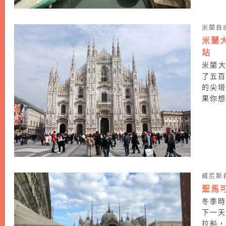
米蘭自
米蘭
站
米蘭大
了五
的尖
果你想
威尼斯
聖馬
冬季
下一
拉船