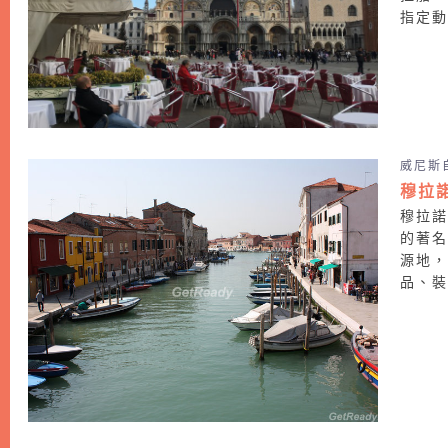
指定動
威尼斯
穆拉
穆拉諾
的著名
源地
品、裝